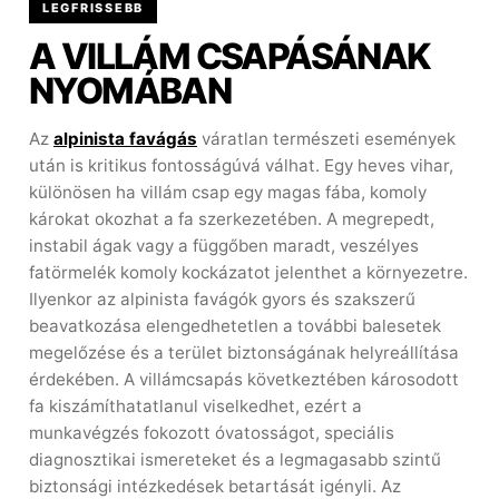
LEGFRISSEBB
A VILLÁM CSAPÁSÁNAK
NYOMÁBAN
Az
alpinista favágás
váratlan természeti események
után is kritikus fontosságúvá válhat. Egy heves vihar,
különösen ha villám csap egy magas fába, komoly
károkat okozhat a fa szerkezetében. A megrepedt,
instabil ágak vagy a függőben maradt, veszélyes
fatörmelék komoly kockázatot jelenthet a környezetre.
Ilyenkor az alpinista favágók gyors és szakszerű
beavatkozása elengedhetetlen a további balesetek
megelőzése és a terület biztonságának helyreállítása
érdekében. A villámcsapás következtében károsodott
fa kiszámíthatatlanul viselkedhet, ezért a
munkavégzés fokozott óvatosságot, speciális
diagnosztikai ismereteket és a legmagasabb szintű
biztonsági intézkedések betartását igényli. Az