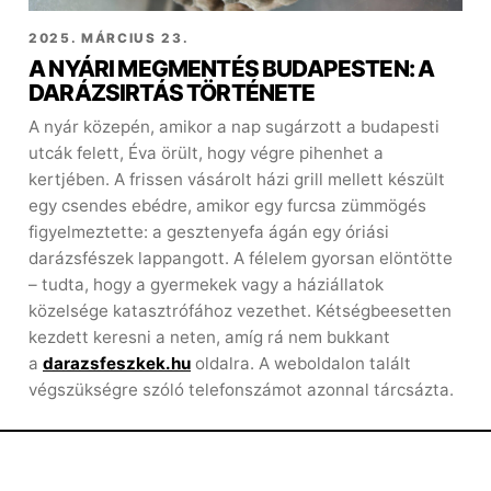
2025. MÁRCIUS 23.
A NYÁRI MEGMENTÉS BUDAPESTEN: A
DARÁZSIRTÁS TÖRTÉNETE
A nyár közepén, amikor a nap sugárzott a budapesti
utcák felett, Éva örült, hogy végre pihenhet a
kertjében. A frissen vásárolt házi grill mellett készült
egy csendes ebédre, amikor egy furcsa zümmögés
figyelmeztette: a gesztenyefa ágán egy óriási
darázsfészek lappangott. A félelem gyorsan elöntötte
– tudta, hogy a gyermekek vagy a háziállatok
közelsége katasztrófához vezethet. Kétségbeesetten
kezdett keresni a neten, amíg rá nem bukkant
a
darazsfeszkek.hu
oldalra. A weboldalon talált
végszükségre szóló telefonszámot azonnal tárcsázta.