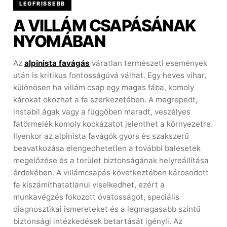
LEGFRISSEBB
A VILLÁM CSAPÁSÁNAK
NYOMÁBAN
Az
alpinista favágás
váratlan természeti események
után is kritikus fontosságúvá válhat. Egy heves vihar,
különösen ha villám csap egy magas fába, komoly
károkat okozhat a fa szerkezetében. A megrepedt,
instabil ágak vagy a függőben maradt, veszélyes
fatörmelék komoly kockázatot jelenthet a környezetre.
Ilyenkor az alpinista favágók gyors és szakszerű
beavatkozása elengedhetetlen a további balesetek
megelőzése és a terület biztonságának helyreállítása
érdekében. A villámcsapás következtében károsodott
fa kiszámíthatatlanul viselkedhet, ezért a
munkavégzés fokozott óvatosságot, speciális
diagnosztikai ismereteket és a legmagasabb szintű
biztonsági intézkedések betartását igényli. Az