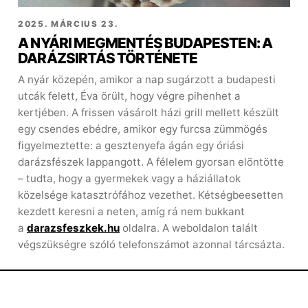
2025. MÁRCIUS 23.
A NYÁRI MEGMENTÉS BUDAPESTEN: A
DARÁZSIRTÁS TÖRTÉNETE
A nyár közepén, amikor a nap sugárzott a budapesti
utcák felett, Éva örült, hogy végre pihenhet a
kertjében. A frissen vásárolt házi grill mellett készült
egy csendes ebédre, amikor egy furcsa zümmögés
figyelmeztette: a gesztenyefa ágán egy óriási
darázsfészek lappangott. A félelem gyorsan elöntötte
– tudta, hogy a gyermekek vagy a háziállatok
közelsége katasztrófához vezethet. Kétségbeesetten
kezdett keresni a neten, amíg rá nem bukkant
a
darazsfeszkek.hu
oldalra. A weboldalon talált
végszükségre szóló telefonszámot azonnal tárcsázta.